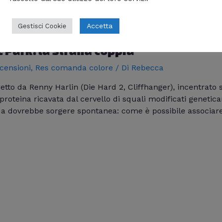
Accetta
Gestisci Cookie
c Park: la strana coppia
censioni
,
Res comanda colore
/ Di
Rebecca
etto da Renny Harlin (Die Hard 2, Cliffhanger), incentrato s
proteina ricavata dal cervello di squali modificati geneti
a dovrebbe sorgere spontanea: come è possibile associare 