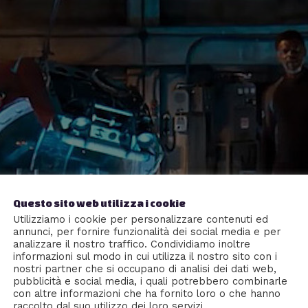
Questo sito web utilizza i cookie
Utilizziamo i cookie per personalizzare contenuti ed
annunci, per fornire funzionalità dei social media e per
analizzare il nostro traffico. Condividiamo inoltre
informazioni sul modo in cui utilizza il nostro sito con i
nostri partner che si occupano di analisi dei dati web,
pubblicità e social media, i quali potrebbero combinarle
con altre informazioni che ha fornito loro o che hanno
raccolto dal suo utilizzo dei loro servizi.