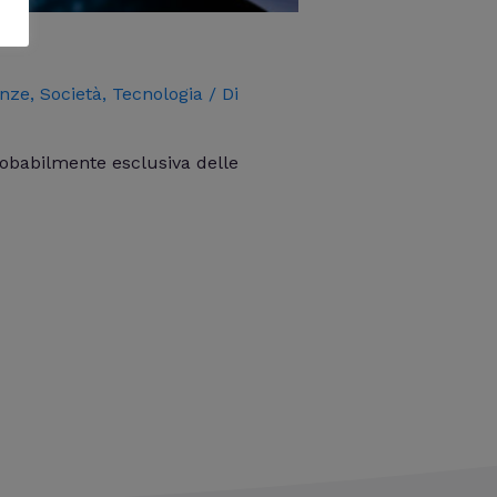
enze
,
Società
,
Tecnologia
/ Di
robabilmente esclusiva delle