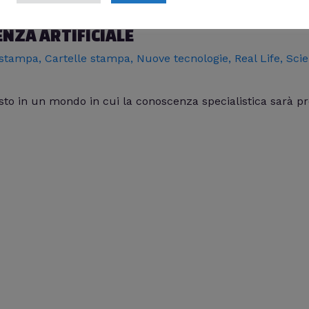
ENZA ARTIFICIALE
 stampa
,
Cartelle stampa
,
Nuove tecnologie
,
Real Life
,
Sci
sto in un mondo in cui la conoscenza specialistica sarà p