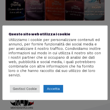
C’era una volta… “Sogno e
Questo sito web utilizza i cookie
Avventura: 80 anni di principesse
Utilizziamo i cookie per personalizzare contenuti ed
annunci, per fornire funzionalità dei social media e
nell’animazione Disney”
per analizzare il nostro traffico. Condividiamo inoltre
informazioni sul modo in cui utilizza il nostro sito con
Lascia un commento
/
Recensioni
/ Di
Rita
i nostri partner che si occupano di analisi dei dati
web, pubblicità e social media, i quali potrebbero
Siamo stati alla mostra allestita al primo piano del WOW
combinarle con altre informazioni che ha fornito
spazio Fumetto – Museo del fumetto di Milano.
loro o che hanno raccolto dal suo utilizzo dei loro
servizi.
Accetta
Gestisci Cookie