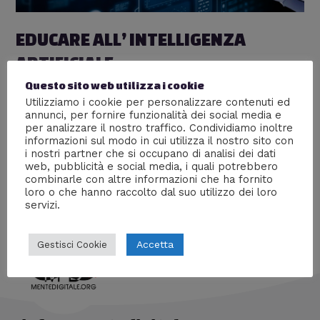
EDUCARE ALL’ INTELLIGENZA
ARTIFICIALE
Lascia un commento
/
Anteprime stampa
,
Cartelle
Questo sito web utilizza i cookie
stampa
,
Nuove tecnologie
,
Real Life
,
Scienze
,
Società
,
Utilizziamo i cookie per personalizzare contenuti ed
annunci, per fornire funzionalità dei social media e
Tecnologia
/ Di
Giorgia
per analizzare il nostro traffico. Condividiamo inoltre
informazioni sul modo in cui utilizza il nostro sito con
Convegno: l’uomo troverà il suo posto in un mondo in
i nostri partner che si occupano di analisi dei dati
cui la conoscenza specialistica sarà probabilmente
web, pubblicità e social media, i quali potrebbero
esclusiva delle macchine?
combinarle con altre informazioni che ha fornito
loro o che hanno raccolto dal suo utilizzo dei loro
servizi.
Accetta
Gestisci Cookie