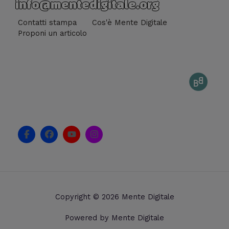
info@mentedigitale.org
Contatti stampa
Cos'è Mente Digitale
Proponi un articolo
F
F
Y
I
a
a
o
n
c
c
u
s
e
e
t
t
b
b
u
a
o
o
b
g
o
o
e
r
k
k
a
Copyright © 2026 Mente Digitale
-
m
f
Powered by Mente Digitale