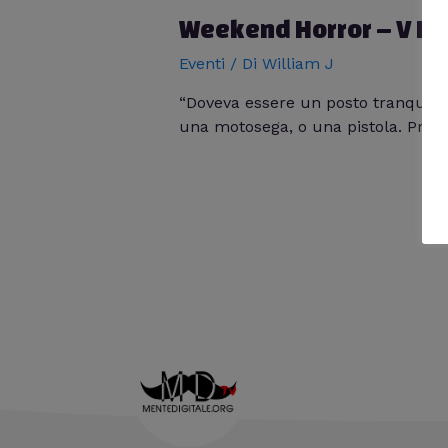
Weekend Horror – V Ed
Eventi
/ Di
William J
“Doveva essere un posto tranquillo
una motosega, o una pistola. Prima 