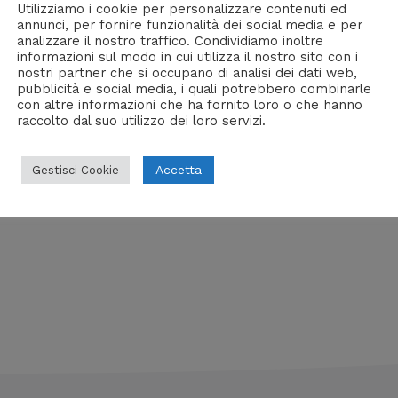
Utilizziamo i cookie per personalizzare contenuti ed
izione
annunci, per fornire funzionalità dei social media e per
analizzare il nostro traffico. Condividiamo inoltre
informazioni sul modo in cui utilizza il nostro sito con i
nostri partner che si occupano di analisi dei dati web,
pubblicità e social media, i quali potrebbero combinarle
. Vi divertirete, dicevano. Dicevano: è solo un gioco! Non 
con altre informazioni che ha fornito loro o che hanno
dell’alba, in questa dolce ultima notte che non finirà mai
raccolto dal suo utilizzo dei loro servizi.
Accetta
Gestisci Cookie