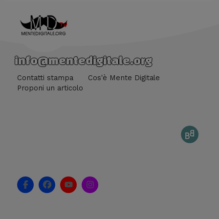
info@mentedigitale.org
Contatti stampa
Cos'è Mente Digitale
Proponi un articolo
F
F
Y
I
a
a
o
n
c
c
u
s
e
e
t
t
b
b
u
a