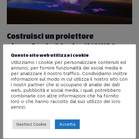
Costruisci un proiettore
olografico in 10 minuti [GUIDA +
VIDEO]
Questo sito web utilizza i cookie
Utilizziamo i cookie per personalizzare contenuti ed
Lascia un commento
/
Fai da te
/ Di
William J
annunci, per fornire funzionalità dei social media e
per analizzare il nostro traffico. Condividiamo inoltre
L’utente di Youtube Mrwhosetheboss ha realizzato un
informazioni sul modo in cui utilizza il nostro sito con
bel videotutorial che mostra come costruire una figura
i nostri partner che si occupano di analisi dei dati
web, pubblicità e social media, i quali potrebbero
dai lati trapezioidali che, incanalando la luce da ogni
combinarle con altre informazioni che ha fornito
lato, restituisce un “effetto ologramma”. Stupisce la
loro o che hanno raccolto dal suo utilizzo dei loro
semplicità di esecuzione, che è davvero alla portata di
servizi.
tutti.
Accetta
Gestisci Cookie