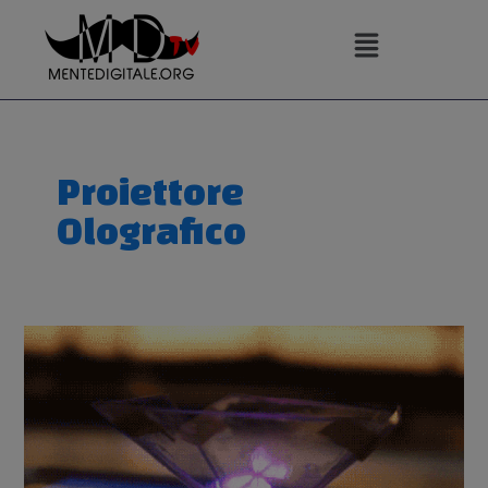
Vai
al
contenuto
Proiettore
Olografico