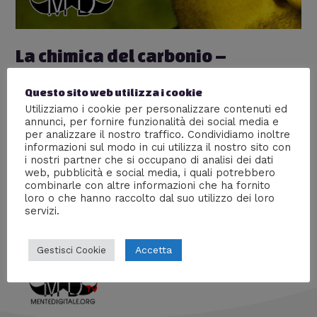
La chimica del carbonio –
ScienceBitch #1
Questo sito web utilizza i cookie
Lascia un commento
/
Biologia
,
chimica
,
Scienze
/ Di
Utilizziamo i cookie per personalizzare contenuti ed
William J
annunci, per fornire funzionalità dei social media e
per analizzare il nostro traffico. Condividiamo inoltre
#ScienceBitch è la nuova rubrica in cui cerco di
informazioni sul modo in cui utilizza il nostro sito con
schematizzare in modo semplice e illustrato ciò che ci
i nostri partner che si occupano di analisi dei dati
circonda. In questo primo episodio parleremo della
web, pubblicità e social media, i quali potrebbero
combinarle con altre informazioni che ha fornito
chimica del carbonio.
loro o che hanno raccolto dal suo utilizzo dei loro
servizi.
Accetta
Gestisci Cookie