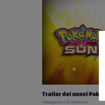
Trailer dei nuovi Po
Videogiochi
/ Di
William J