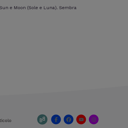
o Sun e Moon (Sole e Luna). Sembra
F
F
Y
I
ticolo
a
a
o
n
c
c
u
s