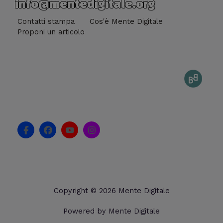
info@mentedigitale.org
Contatti stampa
Cos'è Mente Digitale
Proponi un articolo
F
F
Y
I
a
a
o
n
c
c
u
s
e
e
t
t
b
b
u
a
o
o
b
g
o
o
e
r
k
k
a
Copyright © 2026 Mente Digitale
-
m
f
Powered by Mente Digitale