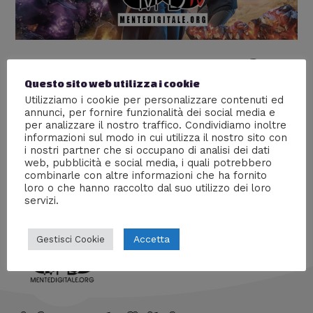
Doctor Who – Recensione 11ª
Questo sito web utilizza i cookie
stagione
Utilizziamo i cookie per personalizzare contenuti ed
Lascia un commento
/
Recensioni
,
Serie tv
/ Di
William
annunci, per fornire funzionalità dei social media e
per analizzare il nostro traffico. Condividiamo inoltre
J
informazioni sul modo in cui utilizza il nostro sito con
i nostri partner che si occupano di analisi dei dati
Si è conclusa la stagione ed abbiamo conosciuto il 13°
web, pubblicità e social media, i quali potrebbero
Dottore. È arrivato il momento di tirare le somme.
combinarle con altre informazioni che ha fornito
loro o che hanno raccolto dal suo utilizzo dei loro
servizi.
Accetta
Gestisci Cookie