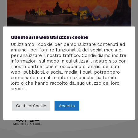
Questo sito web utilizza i cookie
Le Cronache di Atar
Utilizziamo i cookie per personalizzare contenuti ed
annunci, per fornire funzionalità dei social media e
Lascia un commento
/
Racconti digitali
,
Storia
/ Di
Prof
per analizzare il nostro traffico. Condividiamo inoltre
Carbone
informazioni sul modo in cui utilizza il nostro sito con
i nostri partner che si occupano di analisi dei dati
Un caldo abbraccio poetico, dove il fuoco orientale
web, pubblicità e social media, i quali potrebbero
assiste a due immani tragedie
combinarle con altre informazioni che ha fornito
loro o che hanno raccolto dal suo utilizzo dei loro
servizi.
Accetta
Gestisci Cookie