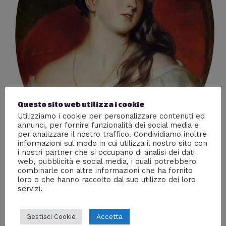
Questo sito web utilizza i cookie
Utilizziamo i cookie per personalizzare contenuti ed
annunci, per fornire funzionalità dei social media e
per analizzare il nostro traffico. Condividiamo inoltre
informazioni sul modo in cui utilizza il nostro sito con
i nostri partner che si occupano di analisi dei dati
web, pubblicità e social media, i quali potrebbero
combinarle con altre informazioni che ha fornito
Vittoria sotto le lenzuola
loro o che hanno raccolto dal suo utilizzo dei loro
servizi.
Lascia un commento
/
Storia
/ Di
Valentina
Cronache dal letto di una Regina
Accetta
Gestisci Cookie