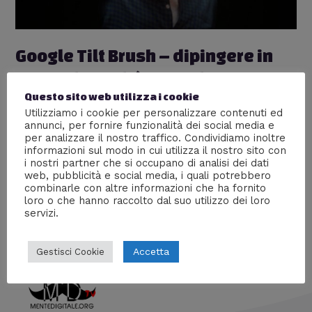
Google Tilt Brush – dipingere in
3D con la realtà virtuale
Questo sito web utilizza i cookie
[ARTICOLO + VIDEO]
Utilizziamo i cookie per personalizzare contenuti ed
1 commento
/
Arte
,
Nuove tecnologie
/ Di
William J
annunci, per fornire funzionalità dei social media e
per analizzare il nostro traffico. Condividiamo inoltre
Google ha lanciato Tilt Brush, una nuova applicazione
informazioni sul modo in cui utilizza il nostro sito con
i nostri partner che si occupano di analisi dei dati
destinata a rivoluzionare la definizione di pittura e
web, pubblicità e social media, i quali potrebbero
superare i confini delle due dimensioni. [ARTICOLO +
combinarle con altre informazioni che ha fornito
VIDEO]
loro o che hanno raccolto dal suo utilizzo dei loro
servizi.
Accetta
Gestisci Cookie