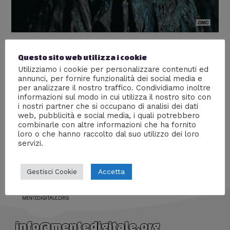
The Walking Dead – s6e09
Questo sito web utilizza i cookie
[Recensione + GIF ]
Utilizziamo i cookie per personalizzare contenuti ed
annunci, per fornire funzionalità dei social media e
Lascia un commento
/
Serie tv
,
Televisione
/ Di
Emi
per analizzare il nostro traffico. Condividiamo inoltre
informazioni sul modo in cui utilizza il nostro sito con
Recensione con spoiler e gif animate di “The Walking
i nostri partner che si occupano di analisi dei dati
Dead” – s6e09.
web, pubblicità e social media, i quali potrebbero
combinarle con altre informazioni che ha fornito
loro o che hanno raccolto dal suo utilizzo dei loro
servizi.
Accetta
Gestisci Cookie
info@mentedigitale.org