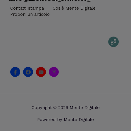
Contatti stampa
Cos'è Mente Digitale
Proponi un articolo
F
F
Y
I
a
a
o
n
c
c
u
s
e
e
t
t
b
b
u
a
o
o
b
g
o
o
e
r
k
k
a
Copyright © 2026 Mente Digitale
-
m
f
Powered by Mente Digitale