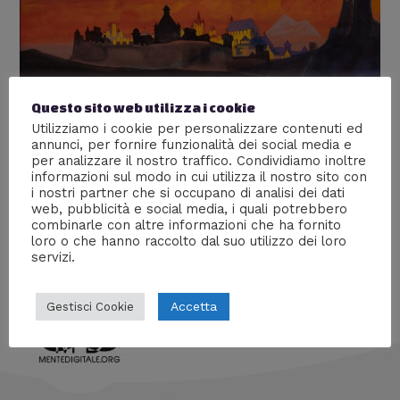
Questo sito web utilizza i cookie
Le Cronache di Atar
Utilizziamo i cookie per personalizzare contenuti ed
annunci, per fornire funzionalità dei social media e
Lascia un commento
/
Racconti digitali
,
Storia
/ Di
Prof
per analizzare il nostro traffico. Condividiamo inoltre
Carbone
informazioni sul modo in cui utilizza il nostro sito con
i nostri partner che si occupano di analisi dei dati
Un caldo abbraccio poetico, dove il fuoco orientale
web, pubblicità e social media, i quali potrebbero
assiste a due immani tragedie
combinarle con altre informazioni che ha fornito
loro o che hanno raccolto dal suo utilizzo dei loro
servizi.
Accetta
Gestisci Cookie