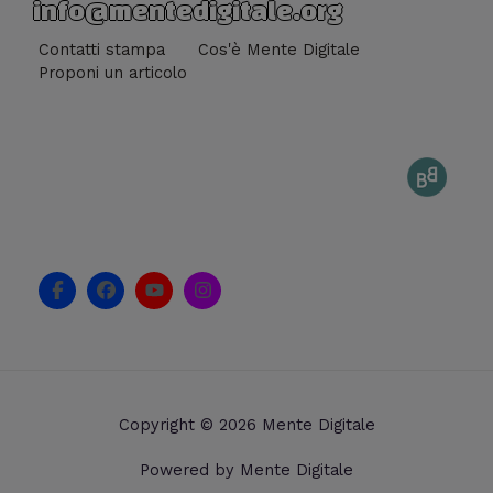
info@mentedigitale.org
Contatti stampa
Cos'è Mente Digitale
Proponi un articolo
F
F
Y
I
a
a
o
n
c
c
u
s
e
e
t
t
b
b
u
a
o
o
b
g
o
o
e
r
k
k
a
Copyright © 2026 Mente Digitale
-
m
f
Powered by Mente Digitale