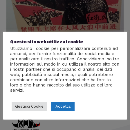
Questo sito web utilizza i cookie
Mao e la Propaganda Comunista
Utilizziamo i cookie per personalizzare contenuti ed
annunci, per fornire funzionalità dei social media e
Lascia un commento
/
Arte
,
Culture
,
Dal mondo
/ Di
per analizzare il nostro traffico. Condividiamo inoltre
Prof Carbone
informazioni sul modo in cui utilizza il nostro sito con
i nostri partner che si occupano di analisi dei dati
Un breve viaggio nel mondo della propaganda del
web, pubblicità e social media, i quali potrebbero
pensiero Maoista, che ha così tanto influito sullo stile di
combinarle con altre informazioni che ha fornito
vita cinese.
loro o che hanno raccolto dal suo utilizzo dei loro
servizi.
Accetta
Gestisci Cookie