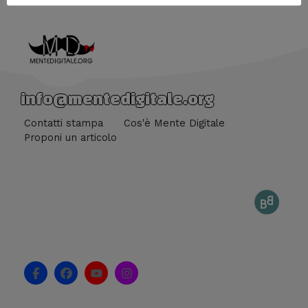
info@mentedigitale.org
Contatti stampa
Cos'è Mente Digitale
Proponi un articolo
F
F
Y
I
a
a
o
n
c
c
u
s
e
e
t
t