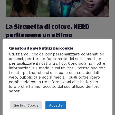
La Sirenetta di colore. NERD
parliamone un attimo
Lascia un commento
/
Real Life
,
Società
/ Di
William J
Questo sito web utilizza i cookie
Sono sensate tutte le polemiche che ha scaturito nel
Utilizziamo i cookie per personalizzare contenuti ed
mondo NERD il colore della pelle della Sirenetta nel live
annunci, per fornire funzionalità dei social media e
action Disney? Facciamo un ragionamento. NDR: Oggi mi
per analizzare il nostro traffico. Condividiamo inoltre
informazioni sul modo in cui utilizza il nostro sito con
sono imbattuto in un lungo post scritto da Riccardo
i nostri partner che si occupano di analisi dei dati
Corbò che, da bravo vecchio nerdaccio quale sono,
web, pubblicità e social media, i quali potrebbero
condivido al 100%. Il ragionamento vi chiederà qualche
combinarle con altre informazioni che ha fornito
minuto di lettura, …
loro o che hanno raccolto dal suo utilizzo dei loro
servizi.
Leggi altro »
Accetta
Gestisci Cookie