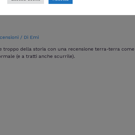
censioni
/ Di
Emi
e troppo della storia con una recensione terra-terra come 
male (e a tratti anche scurrile).