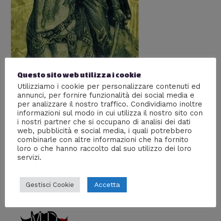
Questo sito web utilizza i cookie
Utilizziamo i cookie per personalizzare contenuti ed
I Nizariti: la storia degli
annunci, per fornire funzionalità dei social media e
Assassini
per analizzare il nostro traffico. Condividiamo inoltre
informazioni sul modo in cui utilizza il nostro sito con
Lascia un commento
/
Storia
/ Di
Prof Carbone
i nostri partner che si occupano di analisi dei dati
web, pubblicità e social media, i quali potrebbero
Gli uomini che ispirarono la saga di Assassin’s Creed, la
combinarle con altre informazioni che ha fornito
loro o che hanno raccolto dal suo utilizzo dei loro
loro vera storia
servizi.
Accetta
Gestisci Cookie