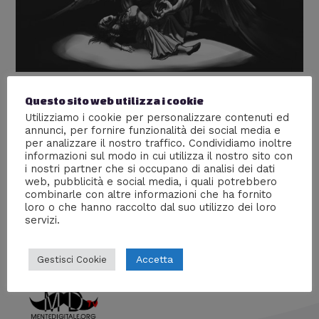
Dracula e la Figura Mitologica dei
Questo sito web utilizza i cookie
Utilizziamo i cookie per personalizzare contenuti ed
Vampiri
annunci, per fornire funzionalità dei social media e
per analizzare il nostro traffico. Condividiamo inoltre
Lascia un commento
/
Culture
,
Persone
,
Storia
/ Di
Prof
informazioni sul modo in cui utilizza il nostro sito con
Carbone
i nostri partner che si occupano di analisi dei dati
web, pubblicità e social media, i quali potrebbero
La millenaria storia del più grande incubo degli esseri
combinarle con altre informazioni che ha fornito
umani… e del loro più celebre esponente
loro o che hanno raccolto dal suo utilizzo dei loro
servizi.
Accetta
Gestisci Cookie