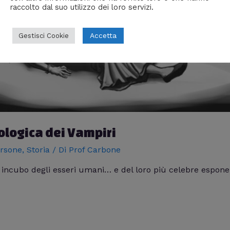
raccolto dal suo utilizzo dei loro servizi.
Accetta
Gestisci Cookie
tologica dei Vampiri
rsone
,
Storia
/ Di
Prof Carbone
e incubo degli esseri umani… e del loro più celebre espon