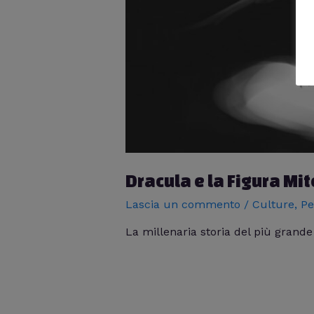
Dracula e la Figura Mi
Lascia un commento
/
Culture
,
Pe
La millenaria storia del più grand