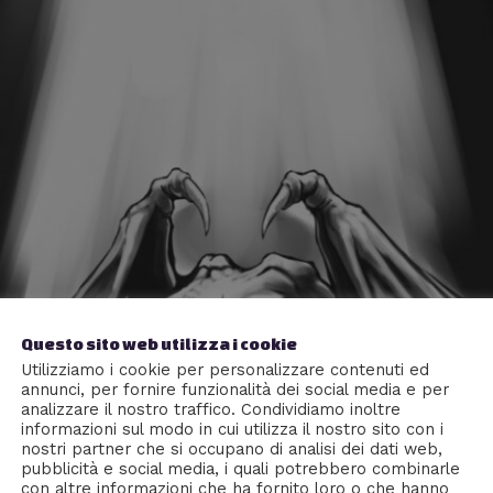
Questo sito web utilizza i cookie
Utilizziamo i cookie per personalizzare contenuti ed
annunci, per fornire funzionalità dei social media e per
analizzare il nostro traffico. Condividiamo inoltre
informazioni sul modo in cui utilizza il nostro sito con i
nostri partner che si occupano di analisi dei dati web,
pubblicità e social media, i quali potrebbero combinarle
con altre informazioni che ha fornito loro o che hanno