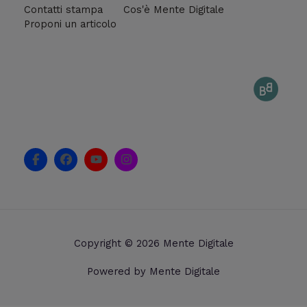
Contatti stampa
Cos'è Mente Digitale
Proponi un articolo
F
F
Y
I
a
a
o
n
c
c
u
s
e
e
t
t
b
b
u
a
o
o
b
g
o
o
e
r
k
k
a
Copyright © 2026 Mente Digitale
-
m
f
Powered by Mente Digitale