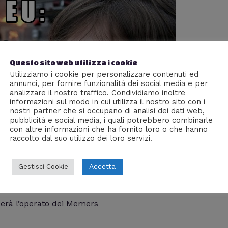
Questo sito web utilizza i cookie
Utilizziamo i cookie per personalizzare contenuti ed
annunci, per fornire funzionalità dei social media e per
analizzare il nostro traffico. Condividiamo inoltre
informazioni sul modo in cui utilizza il nostro sito con i
nostri partner che si occupano di analisi dei dati web,
pubblicità e social media, i quali potrebbero combinarle
con altre informazioni che ha fornito loro o che hanno
raccolto dal suo utilizzo dei loro servizi.
bia Per i Memers?
Accetta
Gestisci Cookie
NEWS
,
Real Life
,
Società
/ Di
Karon9006
zerà l’operato dei Memers