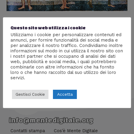
Le donne e il Mos Maiorum
Questo sito web utilizza i cookie
Lascia un commento
/
Storia
/ Di
Giacomo Brasini
Utilizziamo i cookie per personalizzare contenuti ed
annunci, per fornire funzionalità dei social media e
Quali erano i compiti delle matrone romane in epoca
per analizzare il nostro traffico. Condividiamo inoltre
arcaica? Cosa potevano e non potevano fare? Ecco un
informazioni sul modo in cui utilizza il nostro sito con
breve articolo che lo racconta.
i nostri partner che si occupano di analisi dei dati
web, pubblicità e social media, i quali potrebbero
combinarle con altre informazioni che ha fornito
loro o che hanno raccolto dal suo utilizzo dei loro
servizi.
Accetta
Gestisci Cookie
info@mentedigitale.org
Contatti stampa
Cos'è Mente Digitale