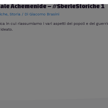
tale Achemenide – #SberleStoriche 1
iche
,
Storia
/ Di
Giacomo Brasini
 in cui riassumiamo i vari aspetti dei popoli e dei guerrier
 ideato.