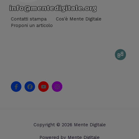
info@mentedigitale.org
Contatti stampa
Cos'è Mente Digitale
Proponi un articolo
F
F
Y
I
a
a
o
n
c
c
u
s
e
e
t
t
b
b
u
a
o
o
b
g
o
o
e
r
k
k
a
Copyright © 2026 Mente Digitale
-
m
f
Powered by Mente Digitale