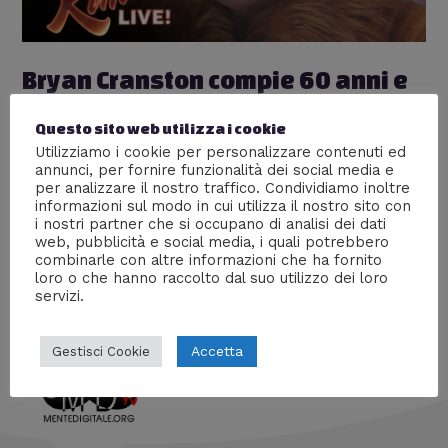
Bryan Cranston compie 60 anni e
festeggia con un video col cast di
Questo sito web utilizza i cookie
Breaking Bad
Utilizziamo i cookie per personalizzare contenuti ed
annunci, per fornire funzionalità dei social media e
L'internet
,
Video
/ Di
William J
per analizzare il nostro traffico. Condividiamo inoltre
informazioni sul modo in cui utilizza il nostro sito con
Bryan Cranston, l’attore che ha interpretato Walter
i nostri partner che si occupano di analisi dei dati
White in “Breaking Bad”, ha festeggiato i suoi 60 anni
web, pubblicità e social media, i quali potrebbero
con un video esilarante. DA VEDERE!
combinarle con altre informazioni che ha fornito
loro o che hanno raccolto dal suo utilizzo dei loro
servizi.
Accetta
Gestisci Cookie