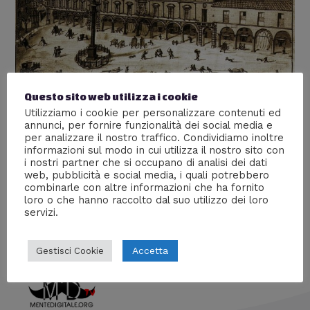
Questo sito web utilizza i cookie
Utilizziamo i cookie per personalizzare contenuti ed
annunci, per fornire funzionalità dei social media e
La crociata contro i forlivesi
per analizzare il nostro traffico. Condividiamo inoltre
informazioni sul modo in cui utilizza il nostro sito con
Lascia un commento
/
Storia
/ Di
Giacomo Brasini
i nostri partner che si occupano di analisi dei dati
web, pubblicità e social media, i quali potrebbero
La storia di come il Papa tentò di estirpare gli ultimi
combinarle con altre informazioni che ha fornito
ghibellini.
loro o che hanno raccolto dal suo utilizzo dei loro
servizi.
Accetta
Gestisci Cookie