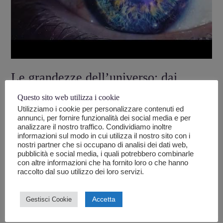
Le grandezze dell’universo: dai
numeri infinitamente grandi a quelli
Questo sito web utilizza i cookie
infinitamente piccoli
Utilizziamo i cookie per personalizzare contenuti ed
annunci, per fornire funzionalità dei social media e per
Lascia un commento
/
Astronomia
,
fisica
,
Scienze
/ Di
analizzare il nostro traffico. Condividiamo inoltre
informazioni sul modo in cui utilizza il nostro sito con i
Riccardo Zagaria
nostri partner che si occupano di analisi dei dati web,
pubblicità e social media, i quali potrebbero combinarle
Come può la nostra mente immaginare la distanza che c’è tra
con altre informazioni che ha fornito loro o che hanno
noi e una Stella lontana miliardi di anni luce o la grandezza di
raccolto dal suo utilizzo dei loro servizi.
una particella mille volte più piccola di un nucleo di una delle
nostre tante cellule?
Accetta
Gestisci Cookie