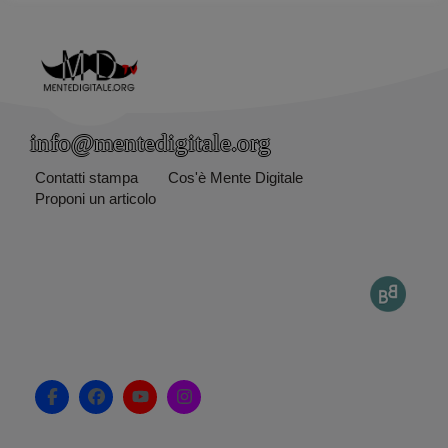
info@mentedigitale.org
Contatti stampa
Cos'è Mente Digitale
Proponi un articolo
F
F
Y
I
a
a
o
n
c
c
u
s
e
e
t
t