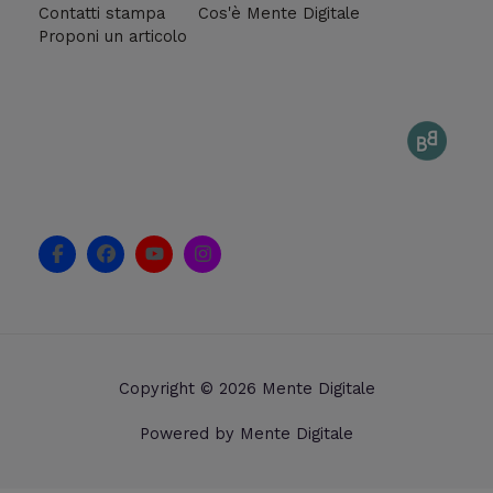
Contatti stampa
Cos'è Mente Digitale
Proponi un articolo
F
F
Y
I
a
a
o
n
c
c
u
s
e
e
t
t
b
b
u
a
o
o
b
g
o
o
e
r
k
k
a
Copyright © 2026 Mente Digitale
-
m
f
Powered by Mente Digitale