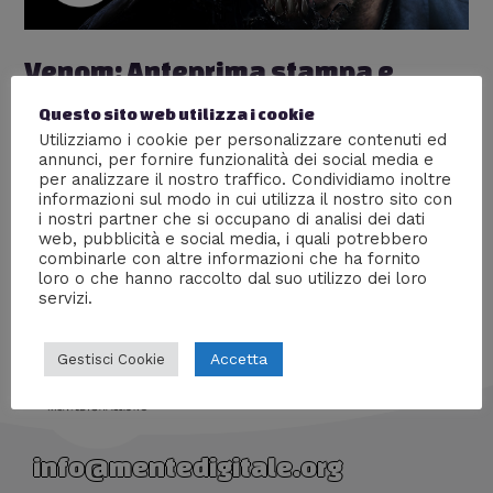
Venom: Anteprima stampa e
recensione
Questo sito web utilizza i cookie
Utilizziamo i cookie per personalizzare contenuti ed
Lascia un commento
/
Anteprime stampa
,
Cinema
,
annunci, per fornire funzionalità dei social media e
Recensioni
/ Di
Menphis
per analizzare il nostro traffico. Condividiamo inoltre
informazioni sul modo in cui utilizza il nostro sito con
Il ritorno del simbionte sul maxi schermo, ecco la
i nostri partner che si occupano di analisi dei dati
nostra recensione.
web, pubblicità e social media, i quali potrebbero
combinarle con altre informazioni che ha fornito
loro o che hanno raccolto dal suo utilizzo dei loro
servizi.
Accetta
Gestisci Cookie
info@mentedigitale.org