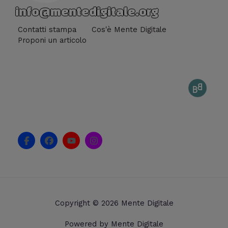
info@mentedigitale.org
Contatti stampa
Cos'è Mente Digitale
Proponi un articolo
F
F
Y
I
a
a
o
n
c
c
u
s
e
e
t
t
b
b
u
a
o
o
b
g
o
o
e
r
k
k
a
Copyright © 2026 Mente Digitale
-
m
f
Powered by Mente Digitale