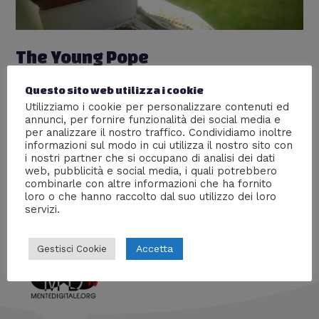
The Young Pope
Recensioni
,
Serie tv
,
Televisione
/ Di
Cineapalla
Questo sito web utilizza i cookie
“Sono una contraddizione, come Dio uno e trino, come
Utilizziamo i cookie per personalizzare contenuti ed
annunci, per fornire funzionalità dei social media e
la Madonna vergine e madre, come l’uomo buono e
per analizzare il nostro traffico. Condividiamo inoltre
cattivo”. Mega recensione della serie tv “The Young
informazioni sul modo in cui utilizza il nostro sito con
Pope” che analizza sotto molti aspetti la Chiesa
i nostri partner che si occupano di analisi dei dati
Cattolica e la figura immaginaria di un Papa rivoluzionario
web, pubblicità e social media, i quali potrebbero
quanto controverso.
combinarle con altre informazioni che ha fornito
loro o che hanno raccolto dal suo utilizzo dei loro
servizi.
Accetta
Gestisci Cookie