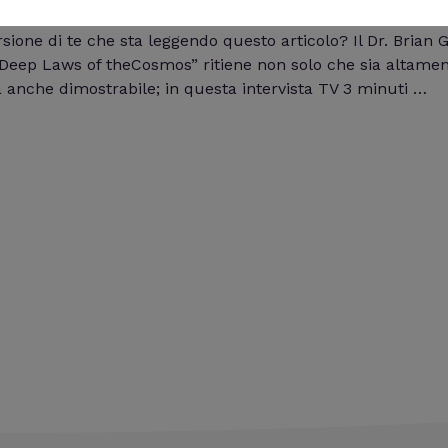
i
William J
sione di te che sta leggendo questo articolo? Il Dr. Brian
e Deep Laws of theCosmos” ritiene non solo che sia altamen
 anche dimostrabile; in questa intervista TV 3 minuti …