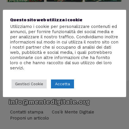
Susanoo no Mikoto
Questo sito web utilizza i cookie
Lascia un commento
/
Culture
/ Di
Giacomo Brasini
Utilizziamo i cookie per personalizzare contenuti ed
annunci, per fornire funzionalità dei social media e
Il mito di Susanoo no Mikoto: il dio della tempesta dello
per analizzare il nostro traffico. Condividiamo inoltre
shintoismo.
informazioni sul modo in cui utilizza il nostro sito con
i nostri partner che si occupano di analisi dei dati
web, pubblicità e social media, i quali potrebbero
combinarle con altre informazioni che ha fornito
loro o che hanno raccolto dal suo utilizzo dei loro
servizi.
Accetta
Gestisci Cookie
info@mentedigitale.org
Contatti stampa
Cos'è Mente Digitale
Proponi un articolo