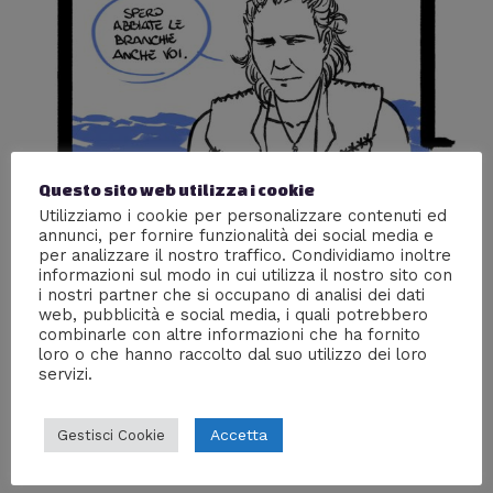
Questo sito web utilizza i cookie
Utilizziamo i cookie per personalizzare contenuti ed
annunci, per fornire funzionalità dei social media e
per analizzare il nostro traffico. Condividiamo inoltre
informazioni sul modo in cui utilizza il nostro sito con
Vero Ma Strano News! #13
i nostri partner che si occupano di analisi dei dati
web, pubblicità e social media, i quali potrebbero
Lascia un commento
/
Vignetta Della Settimana
/ Di
combinarle con altre informazioni che ha fornito
Tommaso Scandola
loro o che hanno raccolto dal suo utilizzo dei loro
servizi.
La nuova vignetta settimanale!
Accetta
Gestisci Cookie