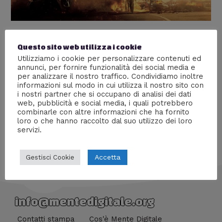
TERMINATOR DESTINO OSCURO
Questo sito web utilizza i cookie
Lascia un commento
/
Anteprime stampa
,
Cinema
,
Utilizziamo i cookie per personalizzare contenuti ed
Recensioni
/ Di
Emi
annunci, per fornire funzionalità dei social media e
per analizzare il nostro traffico. Condividiamo inoltre
Torna nelle sale la saga “Terminator” e l’abbiamo visto
informazioni sul modo in cui utilizza il nostro sito con
per voi in anteprima
i nostri partner che si occupano di analisi dei dati
web, pubblicità e social media, i quali potrebbero
combinarle con altre informazioni che ha fornito
loro o che hanno raccolto dal suo utilizzo dei loro
servizi.
Accetta
Gestisci Cookie
info@mentedigitale.org
Contatti stampa
Cos'è Mente Digitale