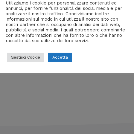
Utilizziamo i cookie per personalizzare contenuti ed
 sui social network?
annunci, per fornire funzionalità dei social media e per
analizzare il nostro traffico. Condividiamo inoltre
/ Di
William J
informazioni sul modo in cui utilizza il nostro sito con i
nostri partner che si occupano di analisi dei dati web,
pubblicità e social media, i quali potrebbero combinarle
enti attivi che sulle sole registrazioni, dei più famosi social
con altre informazioni che ha fornito loro o che hanno
raccolto dal suo utilizzo dei loro servizi.
Accetta
Gestisci Cookie