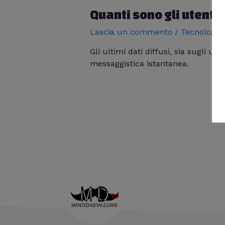
Quanti sono gli utenti
Lascia un commento
/
Tecnologia
Gli ultimi dati diffusi, sia sugli ut
messaggistica istantanea.