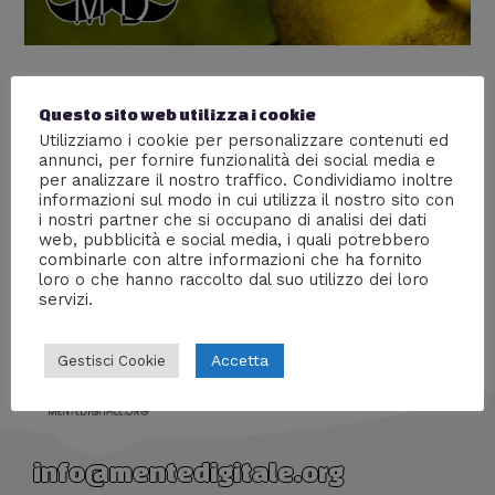
Vista e udito – ScienceBitch #2
Questo sito web utilizza i cookie
Lascia un commento
/
Biologia
,
Scienze
/ Di
William J
Utilizziamo i cookie per personalizzare contenuti ed
annunci, per fornire funzionalità dei social media e
Da cosa deriva il colore degli occhi? Perché sentiamo?
per analizzare il nostro traffico. Condividiamo inoltre
Come sono fatti l’occhio e l’orecchio umano? Cos’è la
informazioni sul modo in cui utilizza il nostro sito con
chirurgia laser? Ne parleremo in questa seconda
i nostri partner che si occupano di analisi dei dati
puntata di #ScienceBitch!
web, pubblicità e social media, i quali potrebbero
combinarle con altre informazioni che ha fornito
loro o che hanno raccolto dal suo utilizzo dei loro
servizi.
Accetta
Gestisci Cookie
info@mentedigitale.org