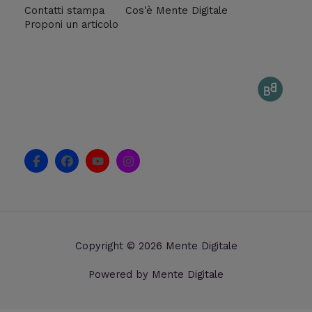
Contatti stampa
Cos'è Mente Digitale
Proponi un articolo
F
F
Y
I
a
a
o
n
c
c
u
s
e
e
t
t
b
b
u
a
o
o
b
g
o
o
e
r
k
k
a
Copyright © 2026 Mente Digitale
-
m
f
Powered by Mente Digitale