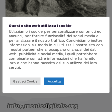
Questo sito web utilizza i cookie
Merlino, la vera storia
Utilizziamo i cookie per personalizzare contenuti ed
annunci, per fornire funzionalità dei social media e
Lascia un commento
/
Culture
,
Storia
/ Di
Giacomo
per analizzare il nostro traffico. Condividiamo inoltre
Brasini
informazioni sul modo in cui utilizza il nostro sito con
i nostri partner che si occupano di analisi dei dati
La storia originale e corretta di Ambrosius Merlinus
web, pubblicità e social media, i quali potrebbero
combinarle con altre informazioni che ha fornito
loro o che hanno raccolto dal suo utilizzo dei loro
servizi.
Accetta
Gestisci Cookie
info@mentedigitale.org