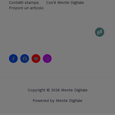
Contatti stampa
Cos'è Mente Digitale
Proponi un articolo
F
F
Y
I
a
a
o
n
c
c
u
s
e
e
t
t
b
b
u
a
o
o
b
g
o
o
e
r
k
k
a
Copyright © 2026 Mente Digitale
-
m
f
Powered by Mente Digitale