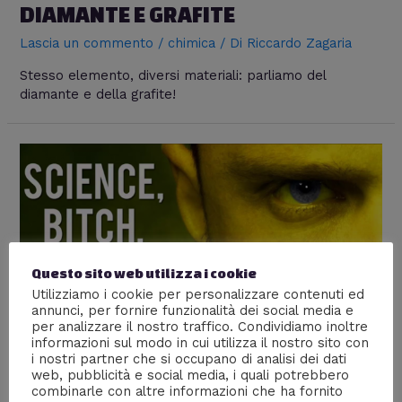
DIAMANTE E GRAFITE
Lascia un commento
/
chimica
/ Di
Riccardo Zagaria
Stesso elemento, diversi materiali: parliamo del
diamante e della grafite!
Questo sito web utilizza i cookie
Utilizziamo i cookie per personalizzare contenuti ed
annunci, per fornire funzionalità dei social media e
per analizzare il nostro traffico. Condividiamo inoltre
informazioni sul modo in cui utilizza il nostro sito con
i nostri partner che si occupano di analisi dei dati
web, pubblicità e social media, i quali potrebbero
La chimica del carbonio –
combinarle con altre informazioni che ha fornito