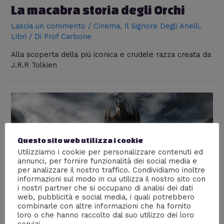
La macabra storia degli Orchi
Lascia un commento
/
Cinema
,
Il Signore Degli Anelli
,
Libri
/ Di
Prof Carbone
Alla scoperta della più iconica e crudele razza creata da
J.R.R Tolkien
Questo sito web utilizza i cookie
Utilizziamo i cookie per personalizzare contenuti ed
annunci, per fornire funzionalità dei social media e
per analizzare il nostro traffico. Condividiamo inoltre
informazioni sul modo in cui utilizza il nostro sito con
i nostri partner che si occupano di analisi dei dati
web, pubblicità e social media, i quali potrebbero
combinarle con altre informazioni che ha fornito
loro o che hanno raccolto dal suo utilizzo dei loro
servizi.