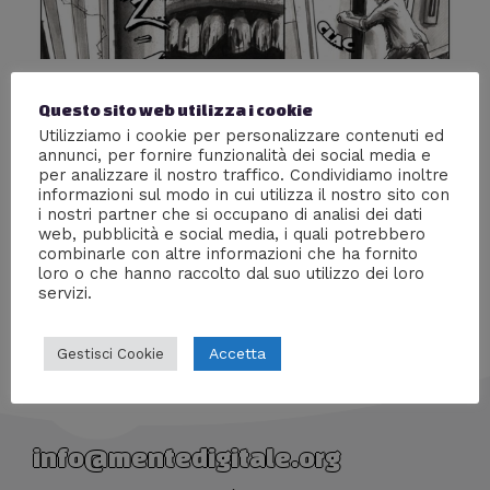
Zombie Story
Questo sito web utilizza i cookie
Lascia un commento
/
Fumetti
/ Di
William J
Utilizziamo i cookie per personalizzare contenuti ed
annunci, per fornire funzionalità dei social media e
I morti viventi ti affascinano? Davide “Ratzo” Ratti ha
per analizzare il nostro traffico. Condividiamo inoltre
informazioni sul modo in cui utilizza il nostro sito con
disegnato per noi una storia breve a fumetti veramente
i nostri partner che si occupano di analisi dei dati
stupenda: “Zombie Story”!
web, pubblicità e social media, i quali potrebbero
combinarle con altre informazioni che ha fornito
loro o che hanno raccolto dal suo utilizzo dei loro
servizi.
Accetta
Gestisci Cookie
info@mentedigitale.org