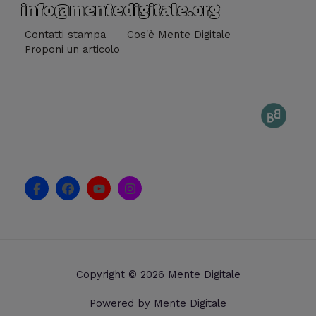
info@mentedigitale.org
Contatti stampa
Cos'è Mente Digitale
Proponi un articolo
F
F
Y
I
a
a
o
n
c
c
u
s
e
e
t
t
b
b
u
a
o
o
b
g
o
o
e
r
k
k
a
Copyright © 2026 Mente Digitale
-
m
f
Powered by Mente Digitale