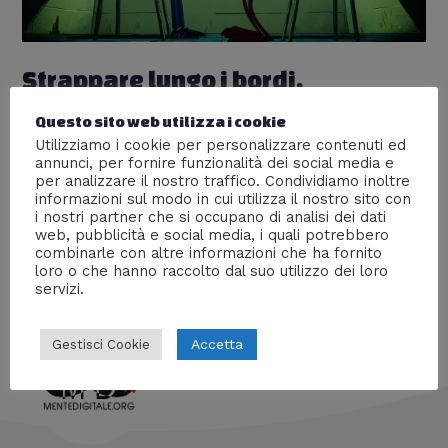
Strappare lungo i bordi,
recensione SENZA SPOILER
Questo sito web utilizza i cookie
Utilizziamo i cookie per personalizzare contenuti ed
Lascia un commento
/
Cartoon
,
Serie tv
/ Di
Valentina
annunci, per fornire funzionalità dei social media e
Testa
per analizzare il nostro traffico. Condividiamo inoltre
informazioni sul modo in cui utilizza il nostro sito con
Strappare lungo i bordi fa riflettere, poi fa ridere ancora
i nostri partner che si occupano di analisi dei dati
e poi ti colpisce al cuore, colpendo dei nervi scoperti
web, pubblicità e social media, i quali potrebbero
con precisione chirurgica.
combinarle con altre informazioni che ha fornito
loro o che hanno raccolto dal suo utilizzo dei loro
servizi.
Accetta
Gestisci Cookie