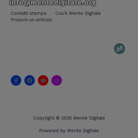
info@mentedigitale.org
Contatti stampa
Cos'è Mente Digitale
Proponi un articolo
F
F
Y
I
a
a
o
n
c
c
u
s
e
e
t
t
b
b
u
a
o
o
b
g
o
o
e
r
k
k
a
Copyright © 2026 Mente Digitale
-
m
f
Powered by Mente Digitale