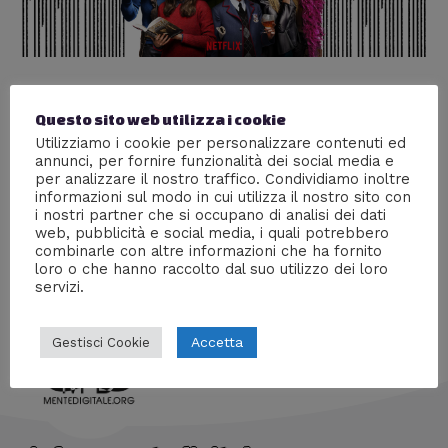
The Umbrella Academy – La Super
Questo sito web utilizza i cookie
Famiglia che non ti aspetti
Utilizziamo i cookie per personalizzare contenuti ed
Lascia un commento
/
Recensioni
,
Serie tv
/ Di
Malakia
annunci, per fornire funzionalità dei social media e
per analizzare il nostro traffico. Condividiamo inoltre
Una famiglia fuori dall’ordinario, un eccentrico miliardario
informazioni sul modo in cui utilizza il nostro sito con
i nostri partner che si occupano di analisi dei dati
ed una scuola di supereroi, questi gli elementi
web, pubblicità e social media, i quali potrebbero
dell’ultima sfornata targata Netflix
combinarle con altre informazioni che ha fornito
loro o che hanno raccolto dal suo utilizzo dei loro
servizi.
Accetta
Gestisci Cookie