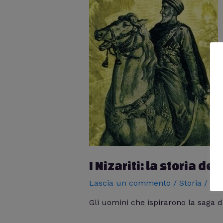
I Nizariti: la storia de
Lascia un commento
/
Storia
/ Di
Gli uomini che ispirarono la saga di