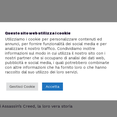
Questo sito web utilizza i cookie
Utilizziamo i cookie per personalizzare contenuti ed
annunci, per fornire funzionalità dei social media e per
analizzare il nostro traffico. Condividiamo inoltre
informazioni sul modo in cui utilizza il nostro sito con i
nostri partner che si occupano di analisi dei dati web,
pubblicità e social media, i quali potrebbero combinarle
con altre informazioni che ha fornito loro o che hanno
raccolto dal suo utilizzo dei loro servizi.
gli Assassini
Accetta
Gestisci Cookie
Prof Carbone
 Assassin’s Creed, la loro vera storia