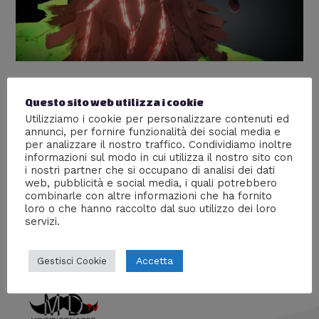
Google Tilt Brush – Recensione e
Questo sito web utilizza i cookie
impressioni personali dopo il test
Utilizziamo i cookie per personalizzare contenuti ed
annunci, per fornire funzionalità dei social media e
Nuove tecnologie
,
Recensioni
/ Di
Ven3666
per analizzare il nostro traffico. Condividiamo inoltre
informazioni sul modo in cui utilizza il nostro sito con
Ven3666 ha provato Google Tilt Brush, il nuovo sistema
i nostri partner che si occupano di analisi dei dati
che permette di disegnare in 3D dando un’esperienza
web, pubblicità e social media, i quali potrebbero
immersiva totale. Ecco la sua recensione, vediamo cosa
combinarle con altre informazioni che ha fornito
ne pensa.
loro o che hanno raccolto dal suo utilizzo dei loro
servizi.
Accetta
Gestisci Cookie