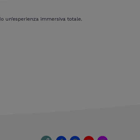
do un’esperienza immersiva totale.
F
F
Y
I