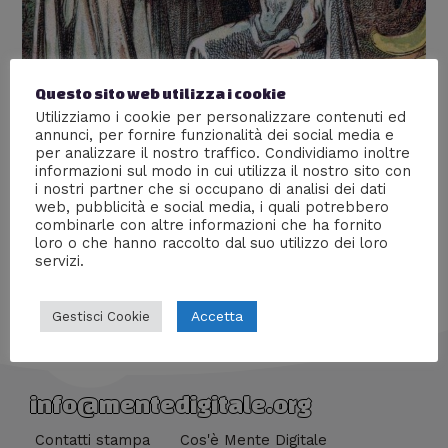
Questo sito web utilizza i cookie
Il tramonto dei druidi
Utilizziamo i cookie per personalizzare contenuti ed
annunci, per fornire funzionalità dei social media e
Lascia un commento
/
Storia
/ Di
Giacomo Brasini
per analizzare il nostro traffico. Condividiamo inoltre
informazioni sul modo in cui utilizza il nostro sito con
La fine dei druidi nel continente ad opera dei Romani
i nostri partner che si occupano di analisi dei dati
web, pubblicità e social media, i quali potrebbero
combinarle con altre informazioni che ha fornito
loro o che hanno raccolto dal suo utilizzo dei loro
servizi.
Accetta
Gestisci Cookie
info@mentedigitale.org
Contatti stampa
Cos'è Mente Digitale