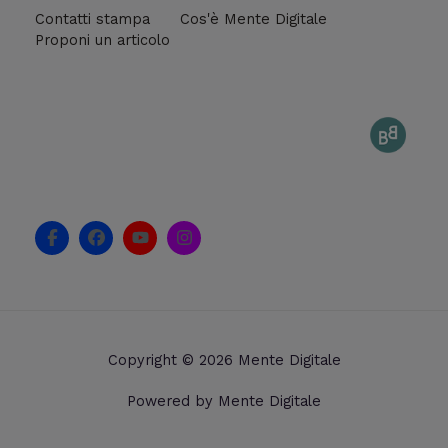
Contatti stampa
Cos'è Mente Digitale
Proponi un articolo
F
F
Y
I
a
a
o
n
c
c
u
s
e
e
t
t
b
b
u
a
o
o
b
g
o
o
e
r
k
k
a
Copyright © 2026 Mente Digitale
-
m
f
Powered by Mente Digitale