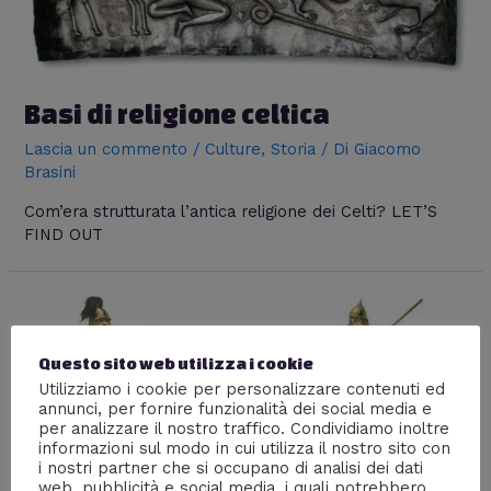
Basi di religione celtica
Lascia un commento
/
Culture
,
Storia
/ Di
Giacomo
Brasini
Com’era strutturata l’antica religione dei Celti? LET’S
FIND OUT
Questo sito web utilizza i cookie
Utilizziamo i cookie per personalizzare contenuti ed
annunci, per fornire funzionalità dei social media e
per analizzare il nostro traffico. Condividiamo inoltre
informazioni sul modo in cui utilizza il nostro sito con
i nostri partner che si occupano di analisi dei dati
web, pubblicità e social media, i quali potrebbero