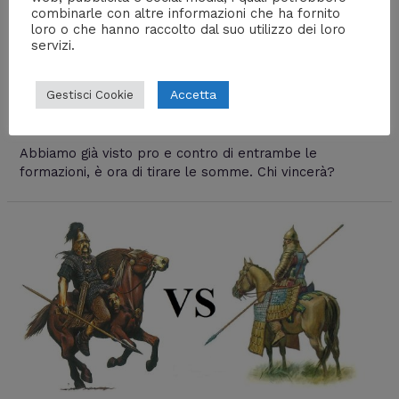
combinarle con altre informazioni che ha fornito
loro o che hanno raccolto dal suo utilizzo dei loro
Pagella Immortale Achemenide
servizi.
contro Nobile Gallo
Accetta
Gestisci Cookie
Lascia un commento
/
Sberle Storiche
,
Storia
/ Di
Prof
Carbone
Abbiamo già visto pro e contro di entrambe le
formazioni, è ora di tirare le somme. Chi vincerà?