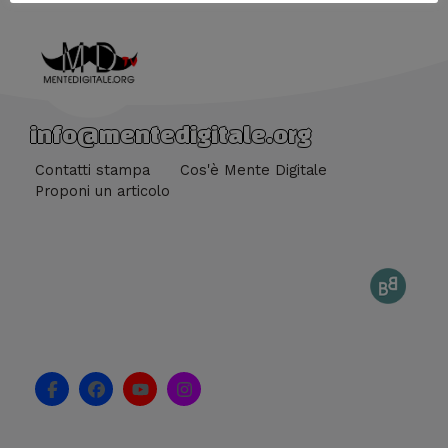
info@mentedigitale.org
Contatti stampa
Cos'è Mente Digitale
Proponi un articolo
F
F
Y
I
a
a
o
n
c
c
u
s
e
e
t
t
b
b
u
a