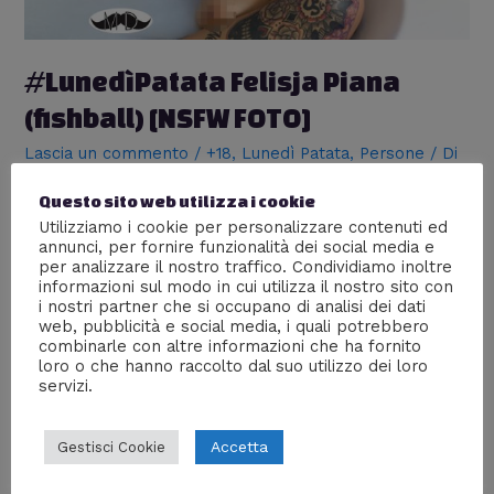
#LunedìPatata Felisja Piana
(fishball) [NSFW FOTO]
Lascia un commento
/
+18
,
Lunedì Patata
,
Persone
/ Di
William J
Questo sito web utilizza i cookie
Nel consueto appuntamento con il #LunedìPatata, oggi
Utilizziamo i cookie per personalizzare contenuti ed
troviamo Felisja Piana, in arte Fishball. Nata a La Ciaccia
annunci, per fornire funzionalità dei social media e
(Sardegna) in pochi mesi è diventata famosa fra le
per analizzare il nostro traffico. Condividiamo inoltre
bellezze punk di tutto il mondo, conquistando il primo
informazioni sul modo in cui utilizza il nostro sito con
i nostri partner che si occupano di analisi dei dati
posto nella classifica delle Suicide Girls. Se ti piace la
web, pubblicità e social media, i quali potrebbero
gallery, condividila usando il pulsante a fine articolo;
combinarle con altre informazioni che ha fornito
piacerà sicuramente …
loro o che hanno raccolto dal suo utilizzo dei loro
servizi.
Leggi altro »
Accetta
Gestisci Cookie