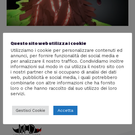
Google Tilt Brush – Recensione e
Questo sito web utilizza i cookie
impressioni personali dopo il test
Utilizziamo i cookie per personalizzare contenuti ed
annunci, per fornire funzionalità dei social media e
Nuove tecnologie
,
Recensioni
/ Di
Ven3666
per analizzare il nostro traffico. Condividiamo inoltre
informazioni sul modo in cui utilizza il nostro sito con
Ven3666 ha provato Google Tilt Brush, il nuovo sistema
i nostri partner che si occupano di analisi dei dati
che permette di disegnare in 3D dando un’esperienza
web, pubblicità e social media, i quali potrebbero
immersiva totale. Ecco la sua recensione, vediamo cosa
combinarle con altre informazioni che ha fornito
ne pensa.
loro o che hanno raccolto dal suo utilizzo dei loro
servizi.
Accetta
Gestisci Cookie