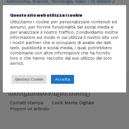
Astronomia
,
Scienze
,
Tecnologia
,
Video
/ Di
William J
Uno degli uomini più intelligenti del pianeta (se non il più
Questo sito web utilizza i cookie
intelligente) con i soldi degli uomini più ricchi, per
Utilizziamo i cookie per personalizzare contenuti ed
arrivare là dove nessun uomo è mai giunto prima. Il
annunci, per fornire funzionalità dei social media e
nuovo fantastico progetto di Stephen Hawking.
per analizzare il nostro traffico. Condividiamo inoltre
informazioni sul modo in cui utilizza il nostro sito con
i nostri partner che si occupano di analisi dei dati
web, pubblicità e social media, i quali potrebbero
combinarle con altre informazioni che ha fornito
loro o che hanno raccolto dal suo utilizzo dei loro
servizi.
Accetta
Gestisci Cookie
info@mentedigitale.org
Contatti stampa
Cos'è Mente Digitale
Proponi un articolo