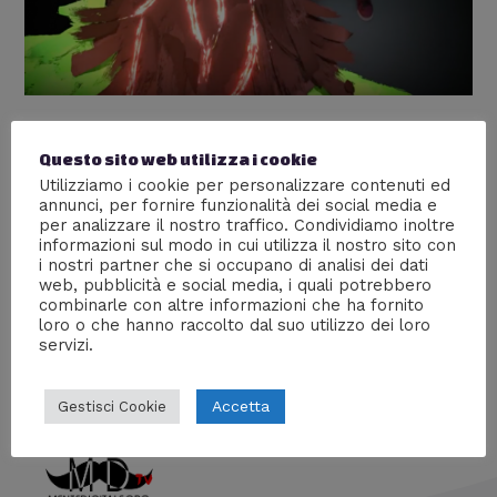
Google Tilt Brush – Recensione e
Questo sito web utilizza i cookie
impressioni personali dopo il test
Utilizziamo i cookie per personalizzare contenuti ed
annunci, per fornire funzionalità dei social media e
Nuove tecnologie
,
Recensioni
/ Di
Ven3666
per analizzare il nostro traffico. Condividiamo inoltre
informazioni sul modo in cui utilizza il nostro sito con
Ven3666 ha provato Google Tilt Brush, il nuovo sistema
i nostri partner che si occupano di analisi dei dati
che permette di disegnare in 3D dando un’esperienza
web, pubblicità e social media, i quali potrebbero
immersiva totale. Ecco la sua recensione, vediamo cosa
combinarle con altre informazioni che ha fornito
ne pensa.
loro o che hanno raccolto dal suo utilizzo dei loro
servizi.
Accetta
Gestisci Cookie